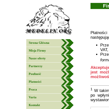
Fi
Płatności
następują
Strona Główna
Prze
VAT,
Misja Firmy
Prze
Nasze oferty
form
Partnerzy
Akceptuj
jest moż
Poufność
możliwoś
Płatności
1
Praca
W takim 
po wpłyn
Varia
wystawion
Kontakt